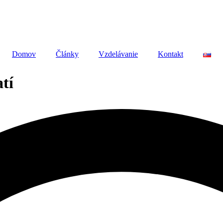
Domov
Články
Vzdelávanie
Kontakt
tí