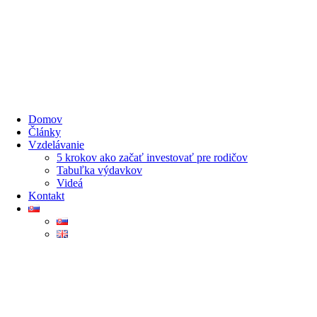
Domov
Články
Vzdelávanie
5 krokov ako začať investovať pre rodičov
Tabuľka výdavkov
Videá
Kontakt