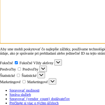
Aby sme mohli poskytovať čo najlepšie zážitky, používame technológie
údaje, ako je správanie pri prehliadaní alebo jedinečné ID na tejto str
Fuknčné
Fuknčné
Vždy aktívny
Predvoľby
Predvoľby
Štatistické
Štatistické
Marketingové
Marketingové
Spravovať možnosti
Správa služieb
Spravovať {vendor_count} dodávateľov
Prečítajte si viac o týchto účeloch