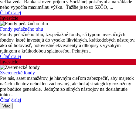
veľká veda. Banka si overí príjem v Sociálnej poisťovni a na základe
neho vypočíta maximálnu výšku. Ťažšie je to so SZČO, ...
Čítať ďalej
Investície
Fondy peňažného trhu
Fondy peňažného trhu, tzv.peňažné fondy, sú typom investičných
fondov, ktoré investujú do vysoko likvidných, krátkodobých nástrojov,
ako sú hotovosť, hotovostné ekvivalenty a dlhopisy s vysokým
ratingom a krátkodobou splatnosťou. Pekným ...
Čítať ďalej
Investície
Zverenecké fondy
Pre nás, asset manažérov, je hlavným cieľom zabezpečiť, aby majetok
našich klientov nebol len zachovaný, ale bol aj strategicky rozložený
pre budúce generácie. Jedným zo silných nástrojov na dosiahnutie
tohto ...
Čítať ďalej
Viac