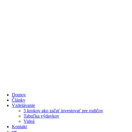
Domov
Články
Vzdelávanie
5 krokov ako začať investovať pre rodičov
Tabuľka výdavkov
Videá
Kontakt