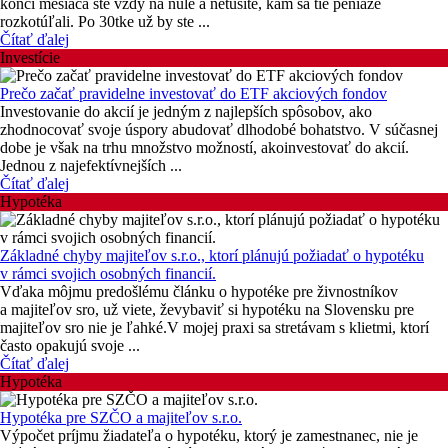
konci mesiaca ste vždy na nule a netušíte, kam sa tie peniaze
rozkotúľali. Po 30tke už by ste ...
Čítať ďalej
Investície
Prečo začať pravidelne investovať do ETF akciových fondov
Investovanie do akcií je jedným z najlepších spôsobov, ako
zhodnocovať svoje úspory abudovať dlhodobé bohatstvo. V súčasnej
dobe je však na trhu množstvo možností, akoinvestovať do akcií.
Jednou z najefektívnejších ...
Čítať ďalej
Hypotéka
Základné chyby majiteľov s.r.o., ktorí plánujú požiadať o hypotéku
v rámci svojich osobných financií.
Vďaka môjmu predošlému článku o hypotéke pre živnostníkov
a majiteľov sro, už viete, ževybaviť si hypotéku na Slovensku pre
majiteľov sro nie je ľahké.V mojej praxi sa stretávam s klietmi, ktorí
často opakujú svoje ...
Čítať ďalej
Hypotéka
Hypotéka pre SZČO a majiteľov s.r.o.
Výpočet príjmu žiadateľa o hypotéku, ktorý je zamestnanec, nie je