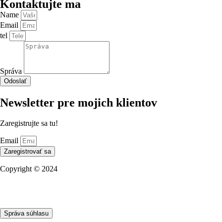
Kontaktujte ma
Name
Email
tel
Správa
Odoslať
Newsletter pre mojich klientov
Zaregistrujte sa tu!
Email
Zaregistrovať sa
Copyright © 2024
Ochrana osobných údajov
Obchodní partneri
NBS Licencie
Správa súhlasu