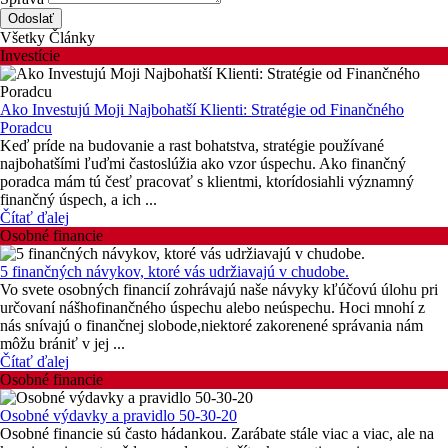
Odoslať
Všetky Články
Investície
Ako Investujú Moji Najbohatší Klienti: Stratégie od Finančného
Poradcu
Keď príde na budovanie a rast bohatstva, stratégie používané
najbohatšími ľuďmi častoslúžia ako vzor úspechu. Ako finančný
poradca mám tú česť pracovať s klientmi, ktorídosiahli významný
finančný úspech, a ich ...
Čítať ďalej
Osobné financie
5 finančných návykov, ktoré vás udržiavajú v chudobe.
Vo svete osobných financií zohrávajú naše návyky kľúčovú úlohu pri
určovaní nášhofinančného úspechu alebo neúspechu. Hoci mnohí z
nás snívajú o finančnej slobode,niektoré zakorenené správania nám
môžu brániť v jej ...
Čítať ďalej
Osobné financie
Osobné výdavky a pravidlo 50-30-20
Osobné financie sú často hádankou. Zarábate stále viac a viac, ale na