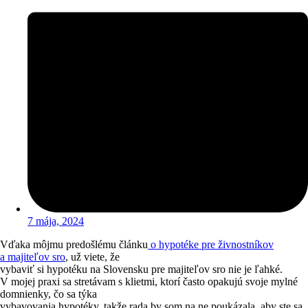
7 mája, 2024
Vďaka môjmu predošlému článku
o hypotéke pre živnostníkov
a majiteľov sro
, už viete, že
vybaviť si hypotéku na Slovensku pre majiteľov sro nie je ľahké.
V mojej praxi sa stretávam s klietmi, ktorí často opakujú svoje mylné
domnienky, čo sa týka
vybavovania hypotéky, takže rada by som na ne poukázala, aby ste sa