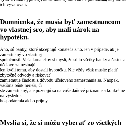
ich vyvarovali:
Domnienka, že musia byť zamestnancom
vo vlastnej sro, aby mali nárok na
hypotéku.
Áno, sú banky, ktoré akceptujú konateľa s.r.o. len v prípade, ak je
zamestnaný vo vlastnej
spoločnosti. Veľa konateľov si myslí, že sú to všetky banky a často sa
účelovo zamestnajú
len kvôli tomu, aby dostali hypotéku. Nie vždy však musíte platiť
zbytočné odvody a riskovať
zamietnutie žiadosti z dôvodu účelového zamestnania sa. Naopak,
väčšina bánk nerieši, či
ste zamestnaný, ale pozerajú sa na vaše daňové priznanie a konkrétne
na výsledok
hospodárenia alebo príjmy.
Myslia si, že si môžu vyberať zo všetkých