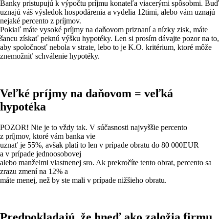
Banky pristupujú k výpočtu príjmu konateľa viacerými spôsobmi. Buď
uznajú váš výsledok hospodárenia a vydelia 12timi, alebo vám uznajú
nejaké percento z príjmov.
Pokiaľ máte vysoké príjmy na daňovom priznaní a nízky zisk, máte
šancu získať peknú výšku hypotéky. Len si prosím dávajte pozor na to,
aby spoločnosť nebola v strate, lebo to je K.O. kritérium, ktoré môže
znemožniť schválenie hypotéky.
Veľké príjmy na daňovom = veľká
hypotéka
POZOR! Nie je to vždy tak. V súčasnosti najvyššie percento
z príjmov, ktoré vám banka vie
uznať je 55%, avšak platí to len v prípade obratu do 80 000EUR
a v prípade jednoosobovej
alebo manželmi vlastnenej sro. Ak prekročíte tento obrat, percento sa
zrazu zmení na 12% a
máte menej, než by ste mali v prípade nižšieho obratu.
Predpokladajú, že hneď ako založia firmu,