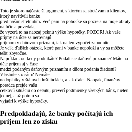
Toto je skoro najčastejší argument, s ktorým sa stretávam u klientov,
ktorý navštívili banku
pred našim stretnutím. Veď pani na pobočke sa pozrela na moje obraty
na účte a povedala,
že vyzerá to na naozaj peknú výšku hypotéky. POZOR! Ak vaše
príjmy na účte sa nerovnajú
príjmom v daňovom priznaní, tak na ten výpočet zabudnite.
Je veľa ďalších otázok, ktoré pani v banke nepoloží a vy sa môžete
tešiť zbytočne.
Napríklad: od kedy podnikáte? Podali ste daňové priznanie? Máte na
účte príjem aj v čase
medzi podaným daňovým priznaním a dňom podania žiadosti?
Vlastníte sro sám? Nemáte
nedoplatky v štátnych inštitúciách, a tak ďalej..Naopak, finančný
poradca prejde vašu
celkovú situáciu do detailu, preverí podmienky všetkých bánk, nielen
jednej, a až potom sa
vyjadrí k výške hypotéky.
Predpokladajú, že banky počítajú ich
príjem len zo zisku