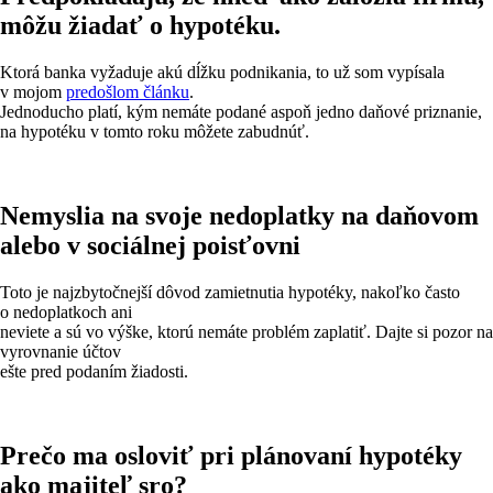
môžu žiadať o hypotéku.
Ktorá banka vyžaduje akú dĺžku podnikania, to už som vypísala
v mojom
predošlom článku
.
Jednoducho platí, kým nemáte podané aspoň jedno daňové priznanie,
na hypotéku v tomto roku môžete zabudnúť.
Nemyslia na svoje nedoplatky na daňovom
alebo v sociálnej poisťovni
Toto je najzbytočnejší dôvod zamietnutia hypotéky, nakoľko často
o nedoplatkoch ani
neviete a sú vo výške, ktorú nemáte problém zaplatiť. Dajte si pozor na
vyrovnanie účtov
ešte pred podaním žiadosti.
Prečo ma osloviť pri plánovaní hypotéky
ako majiteľ sro?