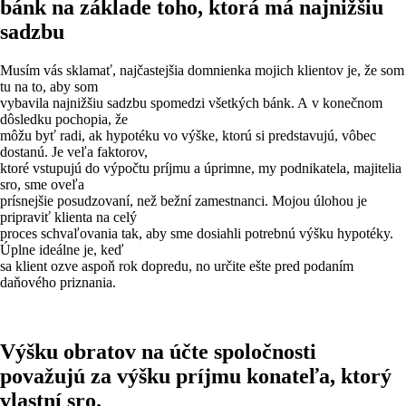
bánk na základe toho, ktorá má najnižšiu
sadzbu
Musím vás sklamať, najčastejšia domnienka mojich klientov je, že som
tu na to, aby som
vybavila najnižšiu sadzbu spomedzi všetkých bánk. A v konečnom
dôsledku pochopia, že
môžu byť radi, ak hypotéku vo výške, ktorú si predstavujú, vôbec
dostanú. Je veľa faktorov,
ktoré vstupujú do výpočtu príjmu a úprimne, my podnikatela, majitelia
sro, sme oveľa
prísnejšie posudzovaní, než bežní zamestnanci. Mojou úlohou je
pripraviť klienta na celý
proces schvaľovania tak, aby sme dosiahli potrebnú výšku hypotéky.
Úplne ideálne je, keď
sa klient ozve aspoň rok dopredu, no určite ešte pred podaním
daňového priznania.
Výšku obratov na účte spoločnosti
považujú za výšku príjmu konateľa, ktorý
vlastní sro.