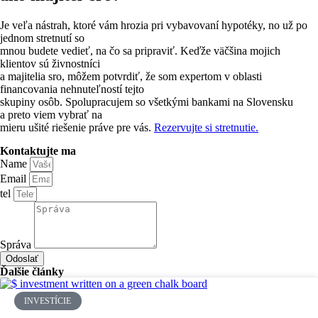
Je veľa nástrah, ktoré vám hrozia pri vybavovaní hypotéky, no už po
jednom stretnutí so
mnou budete vedieť, na čo sa pripraviť. Keďže väčšina mojich
klientov sú živnostníci
a majitelia sro, môžem potvrdiť, že som expertom v oblasti
financovania nehnuteľností tejto
skupiny osôb. Spolupracujem so všetkými bankami na Slovensku
a preto viem vybrať na
mieru ušité riešenie práve pre vás.
Rezervujte si stretnutie.
Kontaktujte ma
Name
Email
tel
Správa
Odoslať
Ďalšie články
INVESTÍCIE