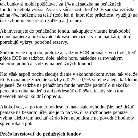
tak banky si mohli požičiavať za 1% a aj sadzba na peňažných
fondoch nebola vyššia. Avšak v súčasnosti, keď ECB sadzba vzrástla
až na 4%, môžeme sa tešiť (teda len tí, ktorí túto príležitosť využijú) na
čisté zhodnotenie okolo 3,4% p.a. (ročne).
Ak investujete do peňažného fondu, nakupujete vlastne krátkodobé
cenné papiere a požičiavate tak vaše peniaze cez noc bankám, ktoré
potrebujú vykryť potrebné rezervy.
Sadzbu viete dopredu, pretože aj sadzbu ECB poznáte. Vo chvíli, keď
pôjde ECB so sadzbou dole, alebo hore, následne sa rovnakým
smerom pohnú aj sadzby na peňažných fondoch.
Kto však aspoň trochu sleduje dianie v ekonomickom svete, tak vie, že
ECB oznamuje zníženie sadzby o 0,25 – 0,5% verejne a teda každému
je jasné, že sadzba na peňažnom fonde nemôže padnúť o niekoľko
percent zo dňa na deň a ani poklesnúť o 0,5% tak, aby ste o tom
nevedeli niekoľko dní dopredu.
Akokoľvek, aj po tomto poklese to máte stále výhodnejšie, než držať
peniaze na bežnom účte, ale je to na vás, či sa rozhodnete peniaze
vybrať alebo tam nechať až do kým nepoklesne na pôvodné hodnoty
spred roka a pol.
Prečo investovať do peňažných fondov