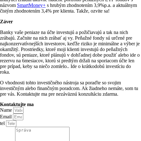
názvom
SmartMoney+
s hrubým zhodnotením 3,9%p.a. a aktuálnym
čistým zhodnotením 3,4% pre klienta. Takže, ozvite sa!
Záver
Banky vaše peniaze na účte investujú a požičiavajú a tak na nich
zrábajú. Začnite na nich zrábať aj vy. Peňažné fondy sú určené pre
najkonzervatívnejších investorov, keďže riziko je minimálne a výber je
okamžitý. Prostriedky, ktoré moji klienti investujú do peňažných
fondov, sú peniaze, ktoré plánujú v dohľadnej dobe použiť alebo ide o
rezervu na 6mesiacov, ktorú si predtým držali na sporiacom účte len
pre prípad, keby sa niečo zomlelo.. Ide o krátkodobú investíciu do
roka.
O vhodnosti tohto investičného nástroja sa poraďte so svojim
investičným alebo finančným poradcom. Ak žiadneho nemáte, som tu
pre vás. Kontaktujte ma pre nezáväznú konzultáciu zdarma.
Kontaktujte ma
Name
Email
tel