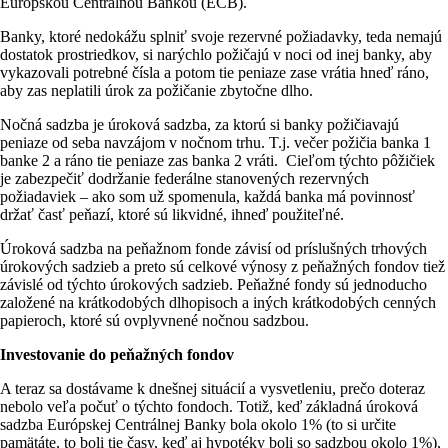
Európskou Centrálnou Bankou (ECB).
Banky, ktoré nedokážu splniť svoje rezervné požiadavky, teda nemajú
dostatok prostriedkov, si narýchlo požičajú v noci od inej banky, aby
vykazovali potrebné čísla a potom tie peniaze zase vrátia hneď ráno,
aby zas neplatili úrok za požičanie zbytočne dlho.
Nočná sadzba je úroková sadzba, za ktorú si banky požičiavajú
peniaze od seba navzájom v nočnom trhu. T.j. večer požičia banka 1
banke 2 a ráno tie peniaze zas banka 2 vráti. Cieľom týchto pôžičiek
je zabezpečiť dodržanie federálne stanovených rezervných
požiadaviek – ako som už spomenula, každá banka má povinnosť
držať časť peňazí, ktoré sú likvidné, ihneď použiteľné.
Úroková sadzba na peňažnom fonde závisí od príslušných trhových
úrokových sadzieb a preto sú celkové výnosy z peňažných fondov tiež
závislé od týchto úrokových sadzieb. Peňažné fondy sú jednoducho
založené na krátkodobých dlhopisoch a iných krátkodobých cenných
papieroch, ktoré sú ovplyvnené nočnou sadzbou.
Investovanie do peňažných fondov
A teraz sa dostávame k dnešnej situácií a vysvetleniu, prečo doteraz
nebolo veľa počuť o týchto fondoch. Totiž, keď základná úroková
sadzba Európskej Centrálnej Banky bola okolo 1% (to si určite
pamätáte, to boli tie časy, keď aj hypotéky boli so sadzbou okolo 1%),