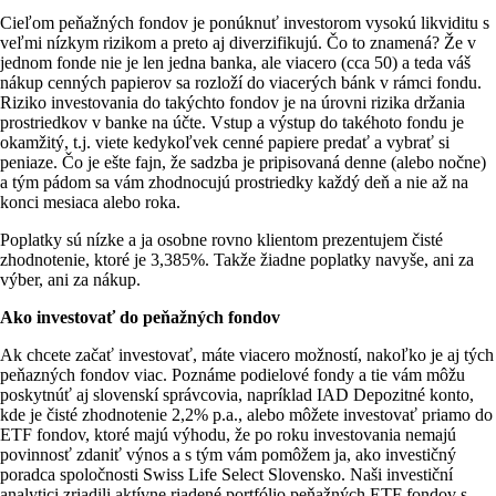
Cieľom peňažných fondov je ponúknuť investorom vysokú likviditu s
veľmi nízkym rizikom a preto aj diverzifikujú. Čo to znamená? Že v
jednom fonde nie je len jedna banka, ale viacero (cca 50) a teda váš
nákup cenných papierov sa rozloží do viacerých bánk v rámci fondu.
Riziko investovania do takýchto fondov je na úrovni rizika držania
prostriedkov v banke na účte. Vstup a výstup do takéhoto fondu je
okamžitý, t.j. viete kedykoľvek cenné papiere predať a vybrať si
peniaze. Čo je ešte fajn, že sadzba je pripisovaná denne (alebo nočne)
a tým pádom sa vám zhodnocujú prostriedky každý deň a nie až na
konci mesiaca alebo roka.
Poplatky sú nízke a ja osobne rovno klientom prezentujem čisté
zhodnotenie, ktoré je 3,385%. Takže žiadne poplatky navyše, ani za
výber, ani za nákup.
Ako investovať do peňažných fondov
Ak chcete začať investovať, máte viacero možností, nakoľko je aj tých
peňazných fondov viac. Poznáme podielové fondy a tie vám môžu
poskytnúť aj slovenskí správcovia, napríklad IAD Depozitné konto,
kde je čisté zhodnotenie 2,2% p.a., alebo môžete investovať priamo do
ETF fondov, ktoré majú výhodu, že po roku investovania nemajú
povinnosť zdaniť výnos a s tým vám pomôžem ja, ako investičný
poradca spoločnosti Swiss Life Select Slovensko. Naši investiční
analytici zriadili aktívne riadené portfólio peňažných ETF fondov s