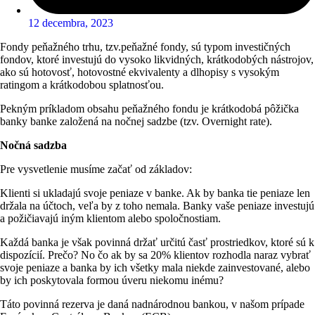
12 decembra, 2023
Fondy peňažného trhu, tzv.peňažné fondy, sú typom investičných
fondov, ktoré investujú do vysoko likvidných, krátkodobých nástrojov,
ako sú hotovosť, hotovostné ekvivalenty a dlhopisy s vysokým
ratingom a krátkodobou splatnosťou.
Pekným príkladom obsahu peňažného fondu je krátkodobá pôžička
banky banke založená na nočnej sadzbe (tzv. Overnight rate).
Nočná sadzba
Pre vysvetlenie musíme začať od základov:
Klienti si ukladajú svoje peniaze v banke. Ak by banka tie peniaze len
držala na účtoch, veľa by z toho nemala. Banky vaše peniaze investujú
a požičiavajú iným klientom alebo spoločnostiam.
Každá banka je však povinná držať určitú časť prostriedkov, ktoré sú k
dispozícií. Prečo? No čo ak by sa 20% klientov rozhodla naraz vybrať
svoje peniaze a banka by ich všetky mala niekde zainvestované, alebo
by ich poskytovala formou úveru niekomu inému?
Táto povinná rezerva je daná nadnárodnou bankou, v našom prípade