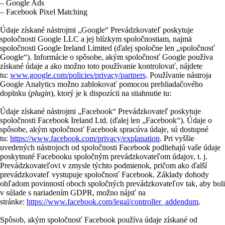
– Google Ads
– Facebook Pixel Matching
Údaje získané nástrojmi „Google“ Prevádzkovateľ poskytuje
spoločnosti Google LLC a jej blízkym spoločnostiam, najmä
spoločnosti Google Ireland Limited (ďalej spoločne len „spoločnosť
Google“). Informácie o spôsobe, akým spoločnosť Google používa
získané údaje a ako možno toto používanie kontrolovať, nájdete
tu:
www.google.com/policies/privacy/partners
. Používanie nástroja
Google Analytics možno zablokovať pomocou prehliadačového
doplnku (
plugin
), ktorý je k dispozícii na stiahnutie tu:
Údaje získané nástrojmi „Facebook“ Prevádzkovateľ poskytuje
spoločnosti Facebook Ireland Ltd. (ďalej len „Facebook“). Údaje o
spôsobe, akým spoločnosť Facebook spracúva údaje, sú dostupné
tu:
https://www.facebook.com/privacy/explanation
. Pri vyššie
uvedených nástrojoch od spoločnosti Facebook podliehajú vaše údaje
poskytnuté Facebooku spoločným prevádzkovateľom údajov, t. j.
Prevádzkovateľovi v zmysle týchto podmienok, pričom ako ďalší
prevádzkovateľ vystupuje spoločnosť Facebook. Základy dohody
ohľadom povinností oboch spoločných prevádzkovateľov tak, aby boli
v súlade s nariadením GDPR, možno nájsť na
stránke:
https://www.facebook.com/legal/controller_addendum
.
Spôsob, akým spoločnosť Facebook používa údaje získané od