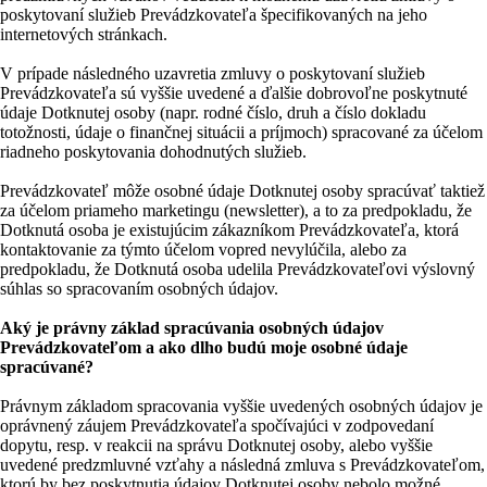
poskytovaní služieb Prevádzkovateľa špecifikovaných na jeho
internetových stránkach.
V prípade následného uzavretia zmluvy o poskytovaní služieb
Prevádzkovateľa sú vyššie uvedené a ďalšie dobrovoľne poskytnuté
údaje Dotknutej osoby (napr. rodné číslo, druh a číslo dokladu
totožnosti, údaje o finančnej situácii a príjmoch) spracované za účelom
riadneho poskytovania dohodnutých služieb.
Prevádzkovateľ môže osobné údaje Dotknutej osoby spracúvať taktiež
za účelom priameho marketingu (newsletter), a to za predpokladu, že
Dotknutá osoba je existujúcim zákazníkom Prevádzkovateľa, ktorá
kontaktovanie za týmto účelom vopred nevylúčila, alebo za
predpokladu, že Dotknutá osoba udelila Prevádzkovateľovi výslovný
súhlas so spracovaním osobných údajov.
Aký je právny základ spracúvania osobných údajov
Prevádzkovateľom a ako dlho budú moje osobné údaje
spracúvané?
Právnym základom spracovania vyššie uvedených osobných údajov je
oprávnený záujem Prevádzkovateľa spočívajúci v zodpovedaní
dopytu, resp. v reakcii na správu Dotknutej osoby, alebo vyššie
uvedené predzmluvné vzťahy a následná zmluva s Prevádzkovateľom,
ktorú by bez poskytnutia údajov Dotknutej osoby nebolo možné