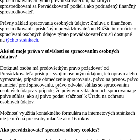
sprostredkúvaných týmto prevádzkovateľom, na ktorých
sprostredkovaní sa Prevádzkovateľ podieľa ako podriadený finančný
sprostredkovateľ.
Právny základ spracovania osobných údajov: Zmluva o finančnom
sprostredkovaní s príslušným prevádzkovateľom Bližšie informácie o
spracúvaní osobných údajov týmto prevádzkovateľom sú dostupné
na
týchto stránkach
.
Aké sú moje práva v súvislosti so spracovaním osobných
údajov?
Dotknutá osoba má predovšetkým právo požadovať od
Prevádzkovateľa prístup k svojim osobným údajom, ich opravu alebo
vymazanie, prípadne obmedzenie spracovania, právo na prenos, právo
namietať proti spracovaniu, právo odvolať súhlas so spracovaním
osobných údajov v prípade, že právnym základom ich spracovania je
práve súhlas, ako aj právo podať sťažnosť k Úradu na ochranu
osobných údajov.
Možnosť využitia kontaktného formulára na internetových stránkach
nie je určená pre osoby mladšie ako 16 rokov.
Ako prevádzkovateľ spracúva súbory cookies?