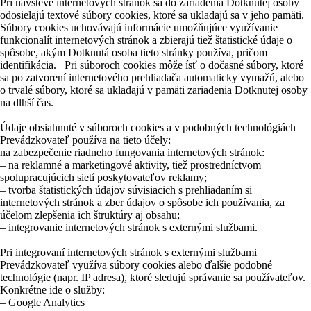
Pri návšteve internetových stránok sa do zariadenia Dotknutej osoby
odosielajú textové súbory cookies, ktoré sa ukladajú sa v jeho pamäti.
Súbory cookies uchovávajú informácie umožňujúce využívanie
funkcionalít internetových stránok a zbierajú tiež štatistické údaje o
spôsobe, akým Dotknutá osoba tieto stránky používa, pričom
identifikácia. Pri súboroch cookies môže ísť o dočasné súbory, ktoré
sa po zatvorení internetového prehliadača automaticky vymažú, alebo
o trvalé súbory, ktoré sa ukladajú v pamäti zariadenia Dotknutej osoby
na dlhší čas.
Údaje obsiahnuté v súboroch cookies a v podobných technológiách
Prevádzkovateľ používa na tieto účely:
na zabezpečenie riadneho fungovania internetových stránok:
– na reklamné a marketingové aktivity, tiež prostredníctvom
spolupracujúcich sietí poskytovateľov reklamy;
– tvorba štatistických údajov súvisiacich s prehliadaním si
internetových stránok a zber údajov o spôsobe ich používania, za
účelom zlepšenia ich štruktúry aj obsahu;
– integrovanie internetových stránok s externými službami.
Pri integrovaní internetových stránok s externými službami
Prevádzkovateľ využíva súbory cookies alebo ďalšie podobné
technológie (napr. IP adresa), ktoré sledujú správanie sa používateľov.
Konkrétne ide o služby:
– Google Analytics