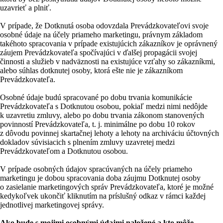
uzavrieť a plniť.
V prípade, že Dotknutá osoba odovzdala Prevádzkovateľovi svoje
osobné údaje na účely priameho marketingu, právnym základom
takéhoto spracovania v prípade existujúcich zákazníkov je oprávnený
záujem Prevádzkovateľa spočívajúci v ďalšej propagácii svojej
činnosti a služieb v nadväznosti na existujúce vzťahy so zákazníkmi,
alebo súhlas dotknutej osoby, ktorá ešte nie je zákazníkom
Prevádzkovateľa.
Osobné údaje budú spracované po dobu trvania komunikácie
Prevádzkovateľa s Dotknutou osobou, pokiaľ medzi nimi nedôjde
k uzavretiu zmluvy, alebo po dobu trvania zákonom stanovených
povinností Prevádzkovateľa, t. j. minimálne po dobu 10 rokov
z dôvodu povinnej skartačnej lehoty a lehoty na archiváciu účtovných
dokladov súvisiacich s plnením zmluvy uzavretej medzi
Prevádzkovateľom a Dotknutou osobou.
V prípade osobných údajov spracúvaných na účely priameho
marketingu je dobou spracovania doba záujmu Dotknutej osoby
o zasielanie marketingových správ Prevádzkovateľa, ktoré je možné
kedykoľvek ukončiť kliknutím na príslušný odkaz v rámci každej
jednotlivej marketingovej správy.
Ako bude s mojimi osobnými údajmi naložené a kto môže