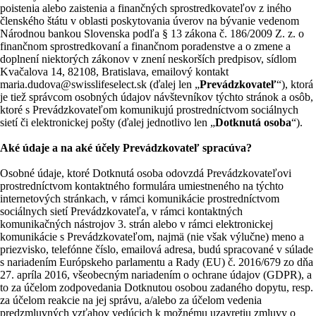
poistenia alebo zaistenia a finančných sprostredkovateľov z iného
členského štátu v oblasti poskytovania úverov na bývanie vedenom
Národnou bankou Slovenska podľa § 13 zákona č. 186/2009 Z. z. o
finančnom sprostredkovaní a finančnom poradenstve a o zmene a
doplnení niektorých zákonov v znení neskorších predpisov, sídlom
Kvačalova 14, 82108, Bratislava, emailový kontakt
maria.dudova@swisslifeselect.sk (ďalej len „
Prevádzkovateľ
“), ktorá
je tiež správcom osobných údajov návštevníkov týchto stránok a osôb,
ktoré s Prevádzkovateľom komunikujú prostredníctvom sociálnych
sietí či elektronickej pošty (ďalej jednotlivo len „
Dotknutá osoba
“).
Aké údaje a na aké účely Prevádzkovateľ spracúva?
Osobné údaje, ktoré Dotknutá osoba odovzdá Prevádzkovateľovi
prostredníctvom kontaktného formulára umiestneného na týchto
internetových stránkach, v rámci komunikácie prostredníctvom
sociálnych sietí Prevádzkovateľa, v rámci kontaktných
komunikačných nástrojov 3. strán alebo v rámci elektronickej
komunikácie s Prevádzkovateľom, najmä (nie však výlučne) meno a
priezvisko, telefónne číslo, emailová adresa, budú spracované v súlade
s nariadením Európskeho parlamentu a Rady (EU) č. 2016/679 zo dňa
27. apríla 2016, všeobecným nariadením o ochrane údajov (GDPR), a
to za účelom zodpovedania Dotknutou osobou zadaného dopytu, resp.
za účelom reakcie na jej správu, a/alebo za účelom vedenia
predzmluvných vzťahov vedúcich k možnému uzavretiu zmluvy o