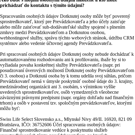
prichádzať do kontaktu s týmito údajmi?
Spracovaním osobných údajov Dotknutej osoby môže byť poverený
sprostredkovateľ, ktorý pre Prevádzkovateľa a jeho účely zaisťuje
alebo môže zaisťovať sub-dodávateľské služby spojené s plnením
zmluvy medzi Prevádzkovateľom a Dotknutou osobou,
webhostingové služby, správu týchto webových stránok, údržbu CRM
systémov alebo vedenie účtovnej agendy Prevádzkovateľa.
Pri spracovaní osobných údajov Dotknutej osoby nebude dochádzať k
automatizovanému rozhodovaniu ani k profilovaniu, ibaže by si to
vyžiadala povaha konkrétnej služby Prevádzkovateľa (napr. pri
posudzovaní úverových možností Dotknutej osoby Prevádzkovateľom
či 3. osobou) a Dotknutá osoba by k tomu udelila svoj súhlas, pričom
Prevádzkovateľ nemá v úmysle poskytnúť osobné údaje do 3. krajiny,
medzinárodnej organizácii ani 3. osobám, s výnimkou vyššie
uvedených sprostredkovateľov, osôb vymedzených všeobecne
záväznými právnymi predpismi (napr. orgány dohľadu nad finančným
trhom) a osôb v postavení tzv. spoločným prevádzkovateľov, ktorými
môžu byť:
Swiss Life Select Slovensko a.s., Mlynské Nivy 49/II. 16920, 821 09
Bratislava, IČO: 36752606 Účel spracovania osobných údajov:
Finančné sprostredkovanie vedúce k poskytnutiu služieb